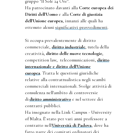
gruppo "Il Sole 24 Ore".
Ha patrocinato davanti alla
Corte europea dei
Diritti dell'Uomo
e alla
Corte di giustizia
dell'Unione europea
, innanzi alle quali ha
ottenuto alcuni
significativi provvediment
i
.
Si occupa prevalentemente di diritto
commerciale,
diritto industriale
, tutela della
creatività,
diritto delle nuove tecnologie
,
competition law, telecomunicazioni,
diritto
internazionale e diritto dell'Unione
europea
. Tratta le questioni giuridiche
relative alla contrattualistica negli scambi
commerciali internazionali. Svolge attività di
consulenza nell'ambito di controversie
di
diritto amministrativo
e nel settore dei
contratti pubblici.
Ha insegnato nella Link Campus - University
of Malta. È stato per vari anni professore a
contratto nell'
Università di Padova
, dove ha
fatto parte dei comitati ordinatori dei