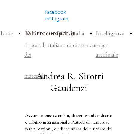
facebook
instagram
Dirittoeuropeo.it
Home
Indice
Bibliografia
Intelligenza
Il portale italiano di diritto europeo
dei
artificiale
Andrea R. Sirotti
materiali
Gaudenzi
Avvocato cassazionista, docente universitario
e arbitro internazionale
. Autore di numerose
pubblicazioni, è editorialista delle riviste del