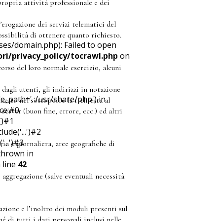
propria attività professionale e dei
l’erogazione dei servizi telematici del
sibilità di ottenere quanto richiesto.
ses/domain.php): Failed to open
ri/privacy_policy/tocrawl.php
on
orso del loro normale esercizio, alcuni
dagli utenti, gli indirizzi in notazione
_path='.:/usr/share/php') in
zzato nel sottoporre la richiesta al
ace:#0
server (buon fine, errore, ecc.) ed altri
()#1
de('...')#2
...')#3
ria o giornaliera, aree geografiche di
 thrown in
 line
42
 aggregazione (salve eventuali necessità
azione e l’inoltro dei moduli presenti sul
di tutti i dati personali inclusi nelle