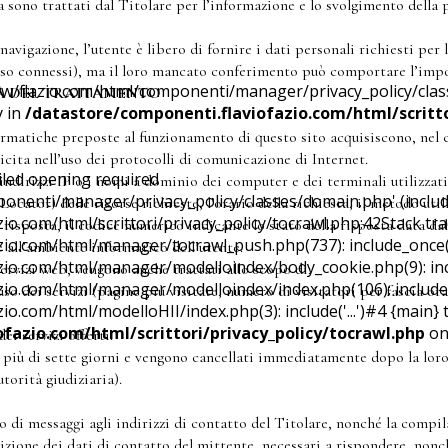
a sono trattati dal Titolare per l’informazione e lo svolgimento della 
avigazione, l’utente è libero di fornire i dati personali richiesti per 
sso connessi), ma il loro mancato conferimento può comportare l’impos
ww/flazio.com/html/componenti/manager/privacy_policy/clas
ITÀ DEL TRATTAMENTO
y in
/datastore/componenti.flaviofazio.com/html/scritto
ormatiche preposte al funzionamento di questo sito acquisiscono, nel c
icita nell’uso dei protocolli di comunicazione di Internet.
ailed opening required
 indirizzi IP o i nomi a dominio dei computer e dei terminali utilizzati 
onenti/manager/privacy_policy/classes/domain.php' (include
tor) delle risorse richieste, l’orario della richiesta, il metodo utili
io.com/html/scrittori/privacy_policy/tocrawl.php:42Stack tr
 risposta, il codice numerico indicante lo stato della risposta data dal 
azio.com/html/manager/tocrawl_push.php(737): include_once
e all’ambiente informatico dell’utente.
zio.com/html/manager/modelloindex/body_cookie.php(9): inclu
 servizi web, vengono anche trattati allo scopo di:
io.com/html/manager/modelloindex/index.php(106): include('
uso dei servizi (pagine più visitate, numero di visitatori per fascia ora
io.com/html/modelloHII/index.php(3): include('...')#4 {main}
fazio.com/html/scrittori/privacy_policy/tocrawl.php
on
ei servizi offerti.
 più di sette giorni e vengono cancellati immediatamente dopo la loro
torità giudiziaria).
io di messaggi agli indirizzi di contatto del Titolare, nonché la compil
ione dei dati di contatto del mittente, necessari a rispondere, nonché 