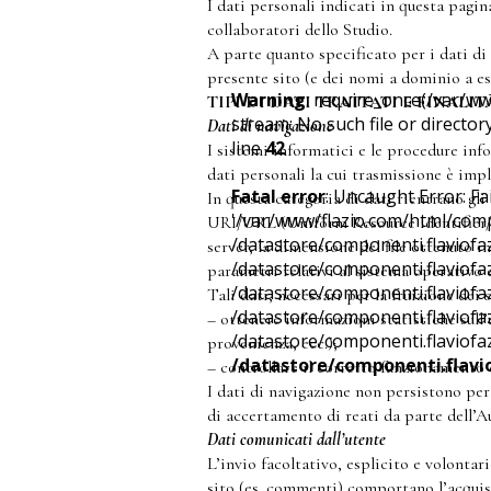
I dati personali indicati in questa pagin
collaboratori dello Studio.
A parte quanto specificato per i dati di n
presente sito (e dei nomi a dominio a e
Warning
: require_once(/var/w
TIPI DI DATI TRATTATI E FINAL
stream: No such file or director
Dati di navigazione
line
42
I sistemi informatici e le procedure inf
dati personali la cui trasmissione è impl
Fatal error
: Uncaught Error: F
In questa categoria di dati rientrano gli
'/var/www/flazio.com/html/comp
URI/URL (Uniform Resource Identifier/Loca
/datastore/componenti.flaviofaz
server, la dimensione del file ottenuto in
/datastore/componenti.flaviof
parametri relativi al sistema operativo 
/datastore/componenti.flaviofa
Tali dati, necessari per la fruizione dei
/datastore/componenti.flaviofaz
– ottenere informazioni statistiche sull’
/datastore/componenti.flaviofaz
provenienza, ecc.);
/datastore/componenti.flavio
– controllare il corretto funzionamento d
I dati di navigazione non persistono per
di accertamento di reati da parte dell’Au
Dati comunicati dall’utente
L’invio facoltativo, esplicito e volontar
sito (es. commenti) comportano l’acquisiz